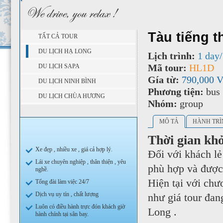
Tàu tiếng 
TẤT CẢ TOUR
DU LỊCH HẠ LONG
Lịch trình:
1 day/
Mã tour:
HL1D
DU LỊCH SAPA
Gía từ:
790,000 
DU LỊCH NINH BÌNH
Phương tiện:
bus
DU LỊCH CHÙA HƯƠNG
Nhóm:
group
MÔ TẢ
HÀNH TRÌ
Thời gian kh
Xe đẹp , nhiều xe , giá cả hợp lý.
Đối với khách lẻ
Lái xe chuyên nghiệp , thân thiện , yêu
phù hợp và được 
nghề.
Hiện tại với chư
Tổng đài làm việc 24/7
Dịch vụ uy tín , chất lượng
như giá tour đan
Luôn có điều hành trực đón khách giờ
Long .
hành chính tại sân bay.