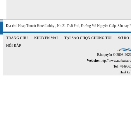
Địa chỉ
: Haap Transit Hotel Lobby , No 21 Thái Phù, Đường Võ Nguyên Giáp, Sân bay 
TRANG CHỦ
KHUYẾN MẠI
TẠI SAO CHỌN CHÚNG TÔI
SƠ ĐỒ
HỎI ĐÁP
Bản quyền © 2003-202
Website:
http://www.noibaiser
Tel
: +84936
Thiết kế 