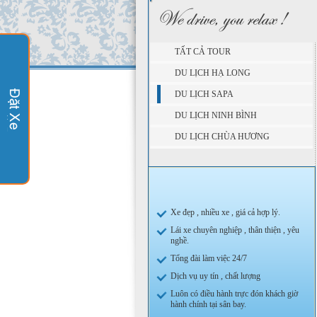
TẤT CẢ TOUR
DU LỊCH HẠ LONG
DU LỊCH SAPA
DU LỊCH NINH BÌNH
DU LỊCH CHÙA HƯƠNG
Xe đẹp , nhiều xe , giá cả hợp lý.
Lái xe chuyên nghiệp , thân thiện , yêu
nghề.
Tổng đài làm việc 24/7
Dịch vụ uy tín , chất lượng
Luôn có điều hành trực đón khách giờ
hành chính tại sân bay.