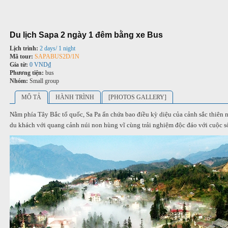
Du lịch Sapa 2 ngày 1 đêm bằng xe Bus
Lịch trình:
2 days/ 1 night
Mã tour:
SAPABUS2D/1N
Gía từ:
0 VND₫
Phương tiện:
bus
Nhóm:
Small group
MÔ TẢ
HÀNH TRÌNH
[PHOTOS GALLERY]
Nằm phía Tây Bắc tổ quốc, Sa Pa ẩn chứa bao điều kỳ diệu của cảnh sắc thiên n
du khách với quang cảnh núi non hùng vĩ cùng trải nghiệm độc đáo với cuộc số