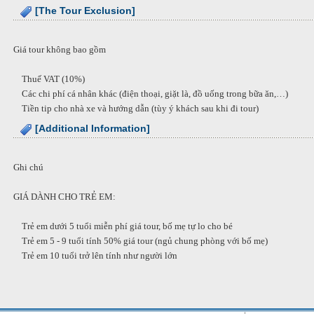
[The Tour Exclusion]
Giá tour không bao gồm
Thuế VAT (10%)
Các chi phí cá nhân khác (điện thoại, giặt là, đồ uống trong bữa ăn,…)
Tiền tip cho nhà xe và hướng dẫn (tùy ý khách sau khi đi tour)
[Additional Information]
Ghi chú
GIÁ DÀNH CHO TRẺ EM:
Trẻ em dưới 5 tuổi miễn phí giá tour, bố mẹ tự lo cho bé
Trẻ em 5 - 9 tuổi tính 50% giá tour (ngủ chung phòng với bố mẹ)
Trẻ em 10 tuổi trở lên tính như người lớn