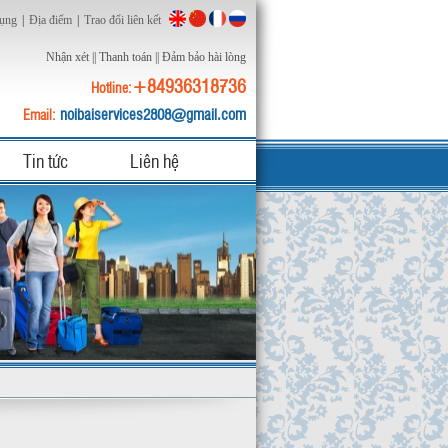
dụng
|
Địa điểm
|
Trao đổi liên kết
Nhận xét
||
Thanh toán
||
Đảm bảo hài lòng
+84936318736
Hotline:
noibaiservices2808@gmail.com
Email:
Tin tức
Liên hệ