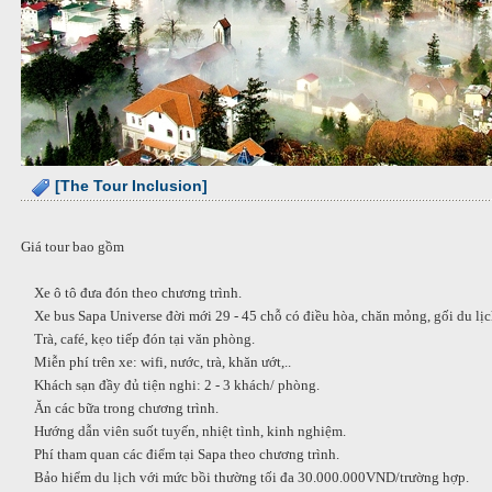
[The Tour Inclusion]
Giá tour bao gồm
Xe ô tô đưa đón theo chương trình.
Xe bus Sapa Universe đời mới 29 - 45 chỗ có điều hòa, chăn mỏng, gối du lị
Trà, café, kẹo tiếp đón tại văn phòng.
Miễn phí trên xe: wifi, nước, trà, khăn ướt,..
Khách sạn đầy đủ tiện nghi: 2 - 3 khách/ phòng.
Ăn các bữa trong chương trình.
Hướng dẫn viên suốt tuyến, nhiệt tình, kinh nghiệm.
Phí tham quan các điểm tại Sapa theo chương trình.
Bảo hiểm du lịch với mức bồi thường tối đa 30.000.000VND/trường hợp.