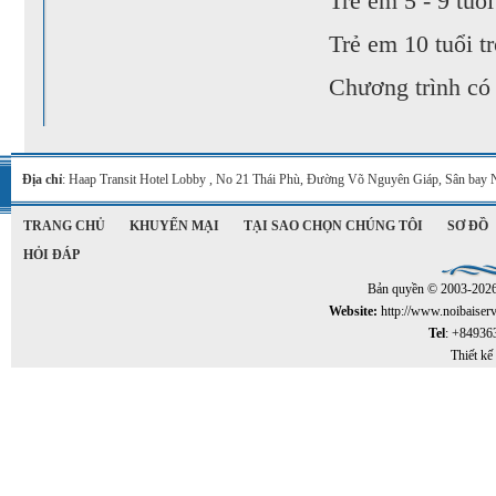
Trẻ em 5 - 9 tuổ
Trẻ em 10 tuổi t
Chương trình có 
Địa chỉ
: Haap Transit Hotel Lobby , No 21 Thái Phù, Đường Võ Nguyên Giáp, Sân bay 
TRANG CHỦ
KHUYẾN MẠI
TẠI SAO CHỌN CHÚNG TÔI
SƠ ĐỒ
HỎI ĐÁP
Bản quyền © 2003-202
Website:
http://www.noibaiser
Tel
: +84936
Thiết kế 