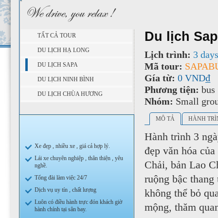
Du lịch Sa
TẤT CẢ TOUR
DU LỊCH HẠ LONG
Lịch trình:
3 days
Mã tour:
SAPAB
DU LỊCH SAPA
Gía từ:
0 VND₫
DU LỊCH NINH BÌNH
Phương tiện:
bus
DU LỊCH CHÙA HƯƠNG
Nhóm:
Small gro
MÔ TẢ
HÀNH TRÌ
Hành trình 3 ng
Xe đẹp , nhiều xe , giá cả hợp lý.
đẹp văn hóa của 
Lái xe chuyên nghiệp , thân thiện , yêu
Chải, bản Lao C
nghề.
ruộng bậc thang 
Tổng đài làm việc 24/7
Dịch vụ uy tín , chất lượng
không thể bỏ qua
Luôn có điều hành trực đón khách giờ
mộng, thăm quan
hành chính tại sân bay.