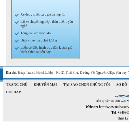
Xe đẹp , nhiều xe , giá cả hợp lý.
Lái xe chuyên nghiệp , thân thiện , yêu
nghề.
Tổng đài làm việc 24/7
Dịch vụ uy tín , chất lượng
Luôn có điều hành trực đón khách giờ
hành chính tại sân bay.
Địa chỉ
: Haap Transit Hotel Lobby , No 21 Thái Phù, Đường Võ Nguyên Giáp, Sân bay 
TRANG CHỦ
KHUYẾN MẠI
TẠI SAO CHỌN CHÚNG TÔI
SƠ ĐỒ
HỎI ĐÁP
Bản quyền © 2003-202
Website:
http://www.noibaiser
Tel
: +84936
Thiết kế 